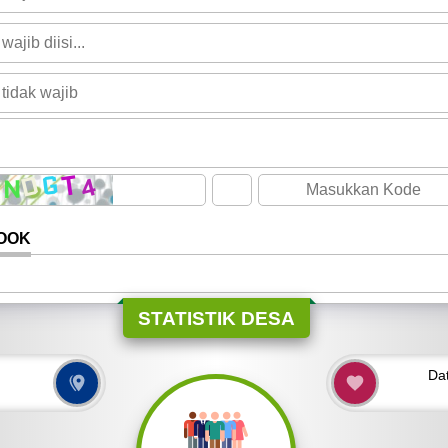
OOK
STATISTIK DESA
Da