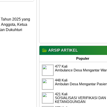
an Tahun 2025 yang
 Anggota, Ketua
an Dukuhturi
ARSIP ARTIKEL
Populer
477 Kali
Ambulance Desa Mengantar War
448 Kali
Ambulan Desa Mengantar Pasien
421 Kali
SOSIALISASI VERIFIKASI DAN
KETANGGUNGAN