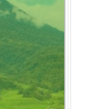
DESA
GALERI
BANTUAN
LANGSUNG
TUNAI
DESA
POJOK
ADUAN
SURVEI
KEPUASAN
MASYARAKAT