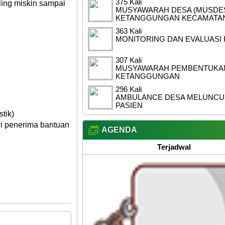
375 Kali
ling miskin sampai
MUSYAWARAH DESA (MUSDES
KETANGGUNGAN KECAMATAN
363 Kali
MONITORING DAN EVALUASI 
307 Kali
MUSYAWARAH PEMBENTUKAN 
KETANGGUNGAN
296 Kali
AMBULANCE DESA MELUNCUR
PASIEN
tik)
i penerima bantuan
AGENDA
Terjadwal