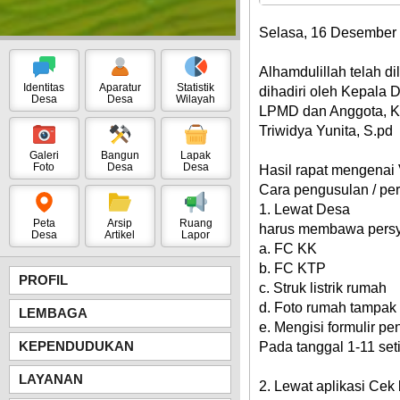
Selasa, 16 Desember
Alhamdulillah telah d
Identitas
Aparatur
Statistik
dihadiri oleh Kepala
Desa
Desa
Wilayah
LPMD dan Anggota, K
Triwidya Yunita, S.pd
Galeri
Bangun
Lapak
Foto
Desa
Desa
Hasil rapat mengenai V
Cara pengusulan / per
1. Lewat Desa
Peta
Arsip
Ruang
harus membawa persy
Desa
Artikel
Lapor
a. FC KK
b. FC KTP
PROFIL
c. Struk listrik rumah
d. Foto rumah tampak
LEMBAGA
e. Mengisi formulir pe
KEPENDUDUKAN
Pada tanggal 1-11 se
LAYANAN
2. Lewat aplikasi Cek 