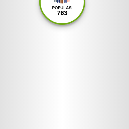
DPUPR KABUPATEN TEGAL
WEBSITE RESMI DISDUKCAPIL
POPULASI
TEGAL
763