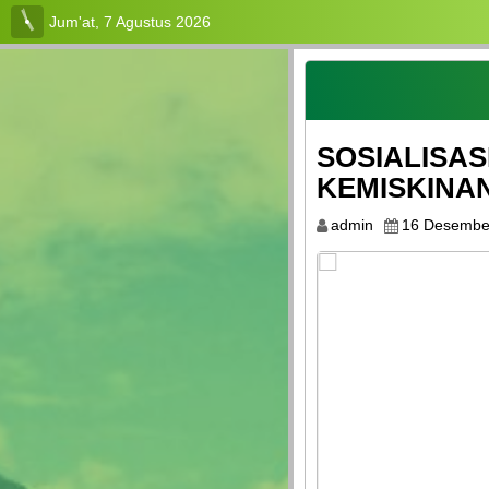
Jum'at, 7 Agustus 2026
Login
Admin
SOSIALISAS
Layanan
Mandiri
KEMISKINA
PROFIL
admin
16 Desembe
LEMBAGA
KEPENDUDUKAN
LAYANAN
PPID
LAPAK