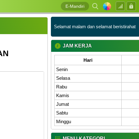
E-Mandiri
Selamat malam dan selamat beristirahat
JAM KERJA
AN
Hari
Senin
Selasa
Rabu
Kamis
Jumat
Sabtu
Minggu
MENU KATEGORI