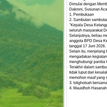
DESA
Dimulai dengan Memba
Dakroni, Susunan Aca
GALERI
1. Pembukaan
2. Sambutan sambuta
BANTUAN
​"Kepala Desa Ketang
LANGSUNG
seluruh masyarakat D
TUNAI
Selanjutnya, beliau 
DESA
anggota BPD Desa Ket
tanggal 17 Juni 2026.
POJOK
​Selain itu, menjelan
ADUAN
mengadakan kegiatan
menghubungi panitia 
SURVEI
Terakhir dalam sambu
KEPUASAN
MASYARAKAT
tidak luput dari kesa
memohon maaf yang s
3. Istighotsah bersa
4. Mauidhoh Hasanah 