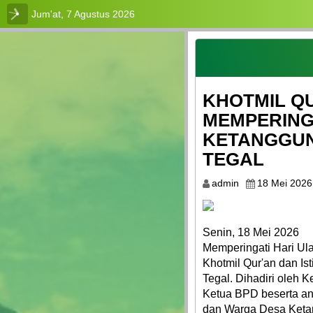
Jum'at, 7 Agustus 2026
Login
Admin
KHOTMIL QU
Layanan
Mandiri
MEMPERINGA
KETANGGUN
PROFIL
TEGAL
LEMBAGA
admin
18 Mei 2026
KEPENDUDUKAN
Senin, 18 Mei 2026
LAYANAN
Memperingati Hari U
Khotmil Qur'an dan I
PPID
Tegal. Dihadiri oleh
Ketua BPD beserta a
LAPAK
dan Warga Desa Keta