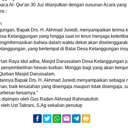
ca Al- Qur'an 30 Juz dilanjutkan dengan susunan Acara yang
ra :
n
gungan, Bapak Drs. H. Akhmad Junedi, menyampaikan terima 
esa Ketanggungan yang hingga saat ini terus menjaga keterti
menginformasikan bahwa dalam waktu dekat akan diselenggarak
anggungan, yang bertempat di Balai Desa Ketanggungan insy
g Hari Raya Idul adha, Masjid Darussalam Desa Ketanggungan j
 penyembelihan hewan kurban. Monggo bagi yang akan berqur
Qurban Masjid Darussalam.
tannya Bapak Drs. H. Akhmad Junedi menyampaikan ​sebagai 
lahan, baik kesalahan yang disengaja maupun tidak disengaja, s
ebesar-besarnya."
ma dipimpin oleh Gus Raden Akhmad Rahmatulloh
oleh Ust Tabrani,
S.Ag
sekalian penutup