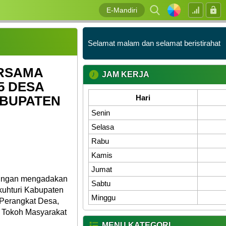
E-Mandiri
Selamat malam dan selamat beristirahat
ERSAMA
JAM KERJA
5 DESA
Hari
BUPATEN
Senin
Selasa
Rabu
Kamis
Jumat
gungan mengadakan
Sabtu
kuhturi Kabupaten
Minggu
 Perangkat Desa,
 Tokoh Masyarakat
MENU KATEGORI