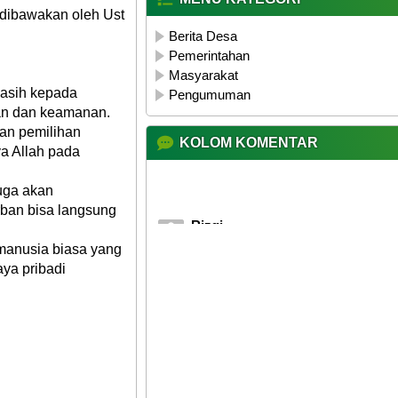
 dibawakan oleh Ust
Berita Desa
Pemerintahan
Masyarakat
kasih kepada
Pengumuman
ban dan keamanan.
an pemilihan
KOLOM KOMENTAR
a Allah pada
Rizqi
uga akan
25 Mei 2026 08:21:11
ban bisa langsung
Mantapp...
manusia biasa yang
aya pribadi