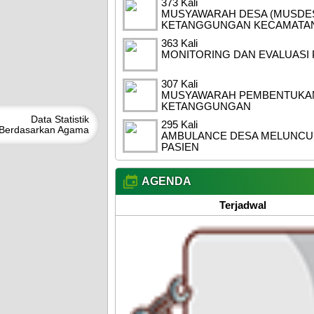
373 Kali
MUSYAWARAH DESA (MUSDES
KETANGGUNGAN KECAMATAN
363 Kali
MONITORING DAN EVALUASI 
307 Kali
MUSYAWARAH PEMBENTUKAN 
KETANGGUNGAN
Data
Statistik
295 Kali
Berdasarkan
Agama
AMBULANCE DESA MELUNCUR
PASIEN
AGENDA
Terjadwal