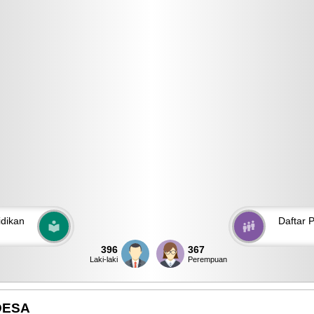
 DPUPR KABUPATEN TEGAL
WEBSITE RESMI DISDUKCAPIL
TEGAL
dikan
Daftar P
396
367
Laki-laki
Perempuan
DESA