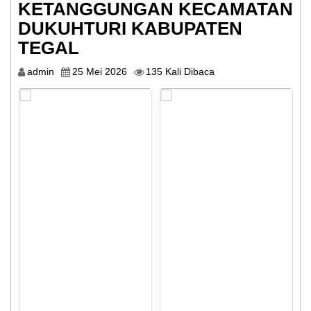
DESA
KETANGGUNGAN KECAMATAN
DUKUHTURI KABUPATEN
GALERI
TEGAL
BANTUAN
admin
25 Mei 2026
135 Kali Dibaca
LANGSUNG
TUNAI
DESA
POJOK
ADUAN
SURVEI
KEPUASAN
MASYARAKAT