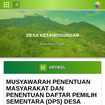
Login
Admin
Layanan
DESA KETANGGUNGAN
Mandiri
Dukuhturi, Tegal
PROFIL
LEMBAGA
ARTIKEL
KEPENDUDUKAN
LAYANAN
MUSYAWARAH PENENTUAN
MASYARAKAT DAN
PPID
PENENTUAN DAFTAR PEMILIH
SEMENTARA (DPS) DESA
LAPAK