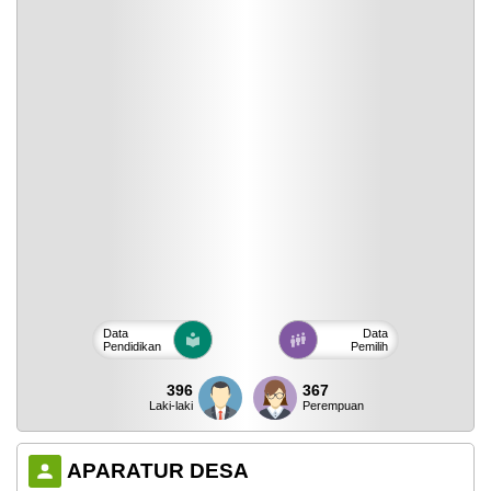
Data
Data
Pendidikan
Pemilih
396
367
Laki-laki
Perempuan
APARATUR DESA