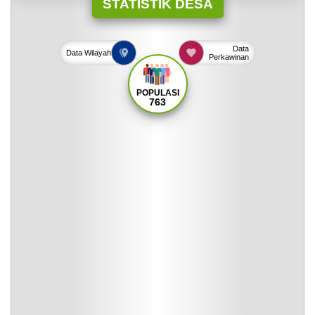
STATISTIK DESA
Data
Data
Wilayah
Perkawinan
POPULASI
763