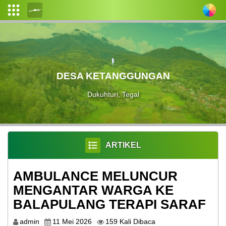
Login
Admin
Layanan
DESA KETANGGUNGAN
Mandiri
Dukuhturi, Tegal
PROFIL
LEMBAGA
ARTIKEL
KEPENDUDUKAN
LAYANAN
AMBULANCE MELUNCUR
MENGANTAR WARGA KE
PPID
BALAPULANG TERAPI SARAF
LAPAK
admin
11 Mei 2026
159 Kali Dibaca