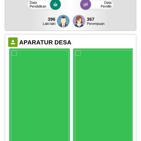
Data
Data
Pendidikan
Pemilih
396
367
Laki-laki
Perempuan
APARATUR DESA